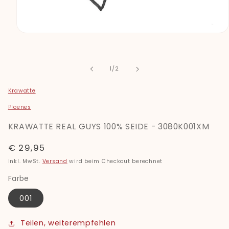
Medien
1
in
Modal
öffnen
von
1
/
2
Krawatte
Ploenes
KRAWATTE REAL GUYS 100% SEIDE - 3080K001XM
Normaler
€ 29,95
Preis
inkl. MwSt.
Versand
wird beim Checkout berechnet
Farbe
001
Teilen, weiterempfehlen