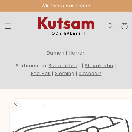
Direkt
Wir feiern das Leben
zum
Inhalt
Warenko
Damen
|
Herren
Sortiment in:
Schwertberg
|
St. Valentin
|
Bad Hall
|
Sierning
|
Kirchdorf
duktinformationen
ingen