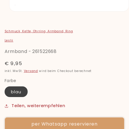
Medien
1
in
Modal
öffnen
Schmuck, Kette, Ohrring, Armband, Ring
Leslii
Armband - 261522668
Normaler
€ 9,95
Preis
inkl. MwSt.
Versand
wird beim Checkout berechnet
Farbe
blau
Teilen, weiterempfehlen
per Whatsapp reservieren