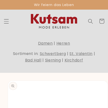
Direkt
Wir feiern das Leben
zum
Inhalt
Warenko
Damen
|
Herren
Sortiment in:
Schwertberg
|
St. Valentin
|
Bad Hall
|
Sierning
|
Kirchdorf
duktinformationen
ingen