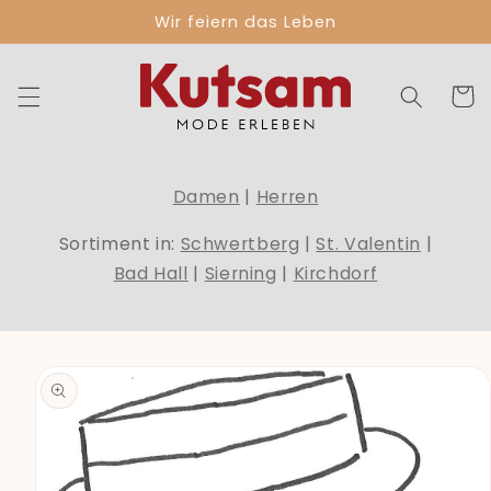
Direkt
Wir feiern das Leben
zum
Inhalt
Warenko
Damen
|
Herren
Sortiment in:
Schwertberg
|
St. Valentin
|
Bad Hall
|
Sierning
|
Kirchdorf
duktinformationen
ingen