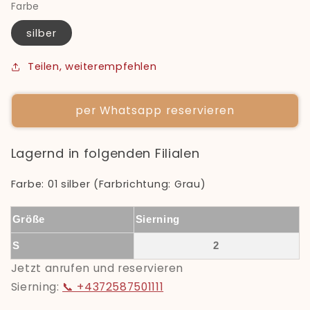
Farbe
silber
Teilen, weiterempfehlen
per Whatsapp reservieren
Lagernd in folgenden Filialen
Farbe: 01 silber (Farbrichtung: Grau)
Größe
Sierning
S
2
Jetzt anrufen und reservieren
Sierning:
📞 +4372587501111