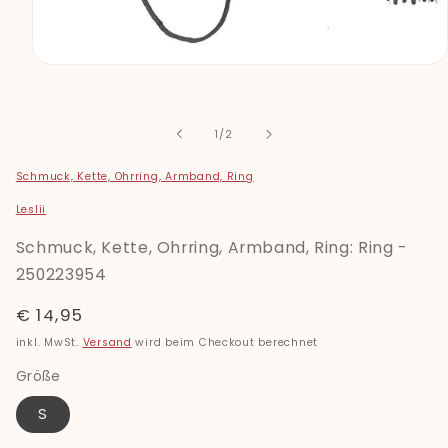
Medien
1
in
Modal
öffnen
von
1
/
2
Schmuck, Kette, Ohrring, Armband, Ring
Leslii
Schmuck, Kette, Ohrring, Armband, Ring: Ring -
250223954
Normaler
€ 14,95
Preis
inkl. MwSt.
Versand
wird beim Checkout berechnet
Größe
S