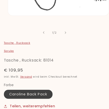
Medien
1
in
Modal
öffnen
von
1
/
2
Tasche , Rucksack
Soruka
Tasche , Rucksack: 81014
Normaler
€ 109,95
Preis
inkl. MwSt.
Versand
wird beim Checkout berechnet
Farbe
Caroline Back Pack
Teilen, weiterempfehlen