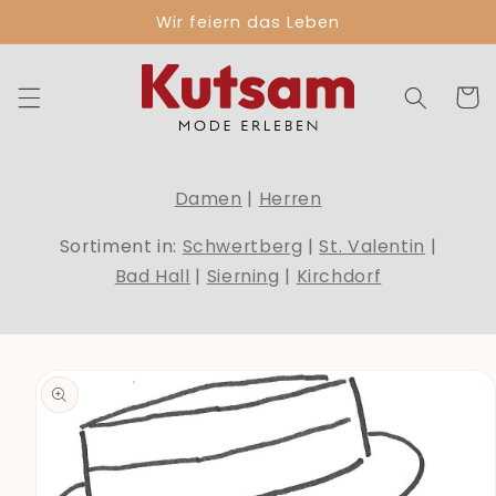
Direkt
Wir feiern das Leben
zum
Inhalt
Warenko
Damen
|
Herren
Sortiment in:
Schwertberg
|
St. Valentin
|
Bad Hall
|
Sierning
|
Kirchdorf
duktinformationen
ingen