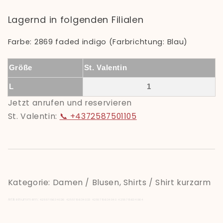
Lagernd in folgenden Filialen
Farbe: 2869 faded indigo (Farbrichtung: Blau)
Größe
St. Valentin
L
1
Jetzt anrufen und reservieren
St. Valentin:
📞 +4372587501105
Kategorie: Damen / Blusen, Shirts / Shirt kurzarm
Artikelnummern:
4255715634026
4255715634033
4255715634040
4255715634064