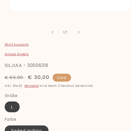
Medien
1
in
Modal
öffnen
von
1
/
7
Shirt kurzarm
Armed Angels
SILJIAA - 30006316
Normaler
Verkaufspreis
€ 30,00
€ 69,90
Sale
Preis
inkl. MwSt.
Versand
wird beim Checkout berechnet
Größe
L
Farbe
faded indigo