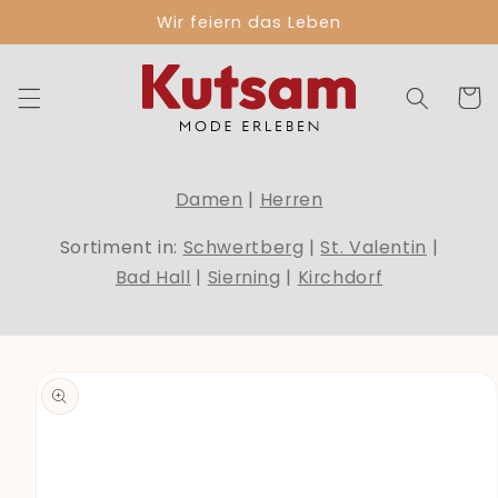
Direkt
Wir feiern das Leben
zum
Inhalt
Warenko
Damen
|
Herren
Sortiment in:
Schwertberg
|
St. Valentin
|
Bad Hall
|
Sierning
|
Kirchdorf
duktinformationen
ingen