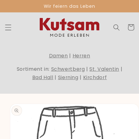
Direkt
Wir feiern das Leben
zum
Inhalt
Warenko
Damen
|
Herren
Sortiment in:
Schwertberg
|
St. Valentin
|
Bad Hall
|
Sierning
|
Kirchdorf
duktinformationen
ingen