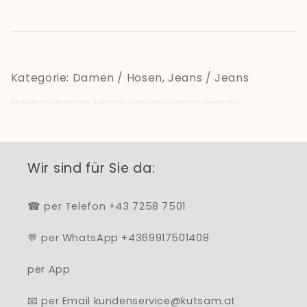
Kategorie: Damen / Hosen, Jeans / Jeans
Artikelnummern:
4055989475406
4055989475413
4055989475420
4055989475437
4055989475444
Wir sind für Sie da:
☎ per Telefon +43 7258 7501
💬 per WhatsApp +4369917501408
per App
📧 per Email kundenservice@kutsam.at