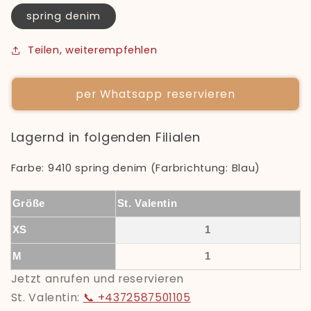
spring denim
Teilen, weiterempfehlen
per Whatsapp reservieren
Lagernd in folgenden Filialen
Farbe: 9410 spring denim (Farbrichtung: Blau)
Größe
St. Valentin
XS
1
M
1
Jetzt anrufen und reservieren
St. Valentin:
📞 +4372587501105