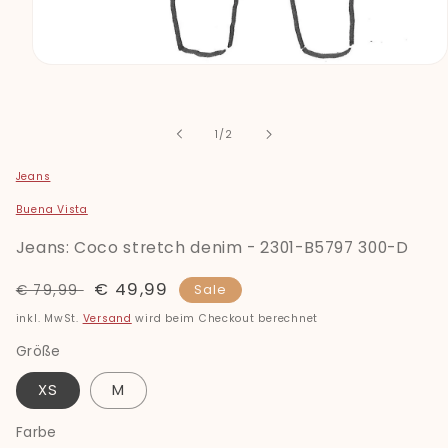
Medien
1
in
Modal
öffnen
von
1
/
2
Jeans
Buena Vista
Jeans: Coco stretch denim - 2301-B5797 300-D
Normaler
Verkaufspreis
€ 49,99
€ 79,99
Sale
Preis
inkl. MwSt.
Versand
wird beim Checkout berechnet
Größe
XS
M
Farbe