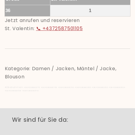
36
1
Jetzt anrufen und reservieren
St. Valentin:
📞 +4372587501105
Kategorie: Damen / Jacken, Mäntel / Jacke,
Blouson
Artikelnummern:
4064506660775
4064506660782
4064506660799
4064506660805
4064506660812
4064506660829
4064506660836
4064506660843
Wir sind für Sie da: