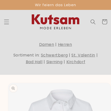
Direkt
Wir feiern das Leben
zum
Inhalt
Warenko
Damen
|
Herren
Sortiment in:
Schwertberg
|
St. Valentin
|
Bad Hall
|
Sierning
|
Kirchdorf
duktinformationen
ingen