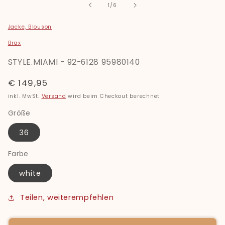
öffnen
von
1
/
6
Jacke, Blouson
Brax
STYLE.MIAMI - 92-6128 95980140
Normaler
€ 149,95
Preis
inkl. MwSt.
Versand
wird beim Checkout berechnet
Größe
36
Farbe
white
Teilen, weiterempfehlen