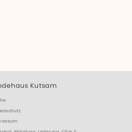
odehaus Kutsam
che
enschutz
pressum
sand, Abholung, Lieferung, Click &