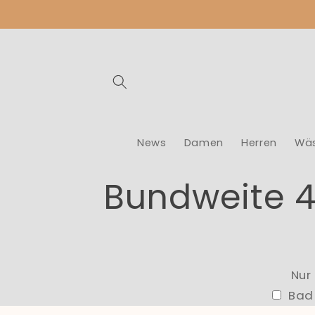
Direkt
zum
Inhalt
News
Damen
Herren
Wä
K
Bundweite 4
a
t
Nur
Bad 