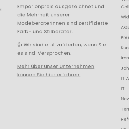
Emporionpreis ausgezeichnet und
Col
d
die Mehrheit unserer
Wid
ModeberaterInnen sind zertifizierte
AG
Farb- und Stilberater.
Pre
👍 Wir sind erst zufrieden, wenn Sie
Kun
es sind. Versprochen.
Imm
Mehr über unser Unternehmen
Joh
können Sie hier erfahren.
IT 
IT
New
Ter
Ref