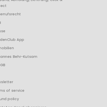
lect
errufsrecht
B
sse
denClub App
obilien
annes Behr-Kutsam
AGB
sletter
ms of service
und policy