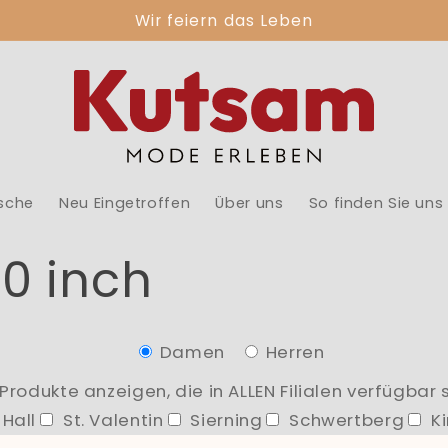
Wir feiern das Leben
sche
Neu Eingetroffen
Über uns
So finden Sie uns
0 inch
Damen
Herren
 Produkte anzeigen, die in ALLEN Filialen verfügbar s
Hall
St. Valentin
Sierning
Schwertberg
Ki