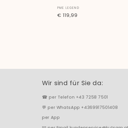
Anbieter:
PME LEGEND
Normaler
€ 119,99
Preis
Wir sind für Sie da:
☎ per Telefon +43 7258 7501
💬 per WhatsApp +4369917501408
per App
📧 per Email kundenservice@kutsam.a